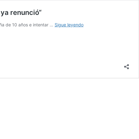
 ya renunció“
Liberman:
ña de 10 años e intentar …
Sigue leyendo
“Los
dos
fueron
bajados
de
la
lista
y
la
persona
responsable
del
armado
ya
renunció“