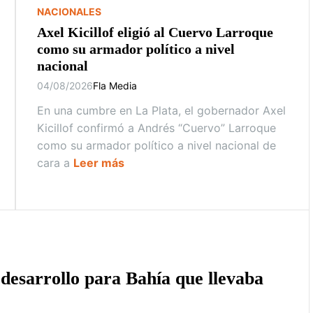
NACIONALES
Axel Kicillof eligió al Cuervo Larroque
como su armador político a nivel
nacional
04/08/2026
Fla Media
En una cumbre en La Plata, el gobernador Axel
Kicillof confirmó a Andrés “Cuervo” Larroque
como su armador político a nivel nacional de
cara a
Leer más
 desarrollo para Bahía que llevaba