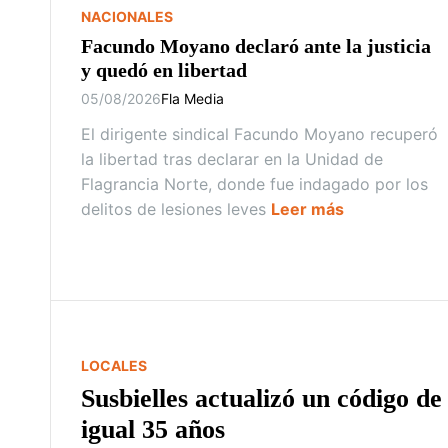
NACIONALES
Facundo Moyano declaró ante la justicia
y quedó en libertad
05/08/2026
Fla Media
El dirigente sindical Facundo Moyano recuperó
la libertad tras declarar en la Unidad de
Flagrancia Norte, donde fue indagado por los
delitos de lesiones leves
Leer más
LOCALES
Susbielles actualizó un código de
igual 35 años