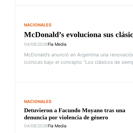
NACIONALES
McDonald’s evoluciona sus clási
04/08/2026
Fla Media
McDonald’s anunció en Argentina una renovació
icónicas bajo el concepto “Los clásicos de siem
NACIONALES
Detuvieron a Facundo Moyano tras una
denuncia por violencia de género
04/08/2026
Fla Media