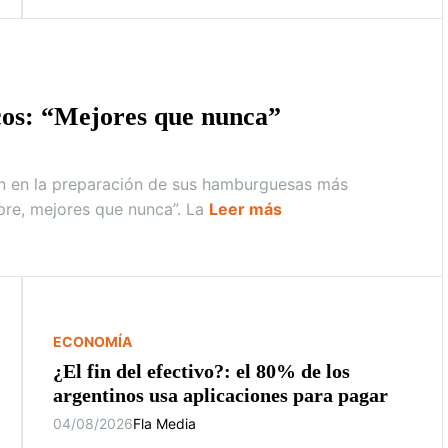
cos: “Mejores que nunca”
n en la preparación de sus hamburguesas más
pre, mejores que nunca”. La
Leer más
ECONOMÍA
¿El fin del efectivo?: el 80% de los
argentinos usa aplicaciones para pagar
04/08/2026
Fla Media