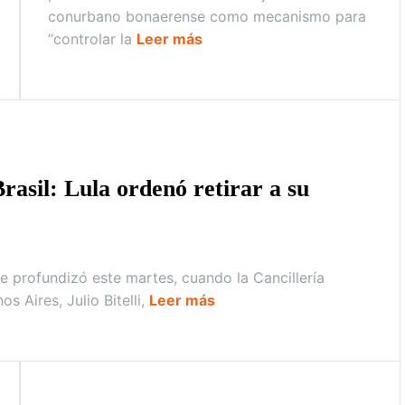
conurbano bonaerense como mecanismo para
“controlar la
Leer más
rasil: Lula ordenó retirar a su
se profundizó este martes, cuando la Cancillería
s Aires, Julio Bitelli,
Leer más