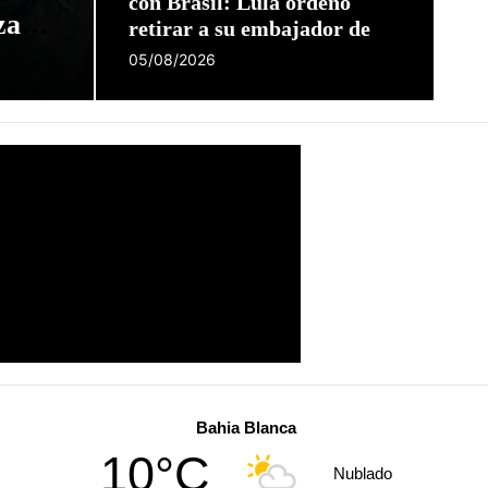
con Brasil: Lula ordenó
rzada
retirar a su embajador de
breza
Argentina
05/08/2026
Bahia Blanca
10°C
Nublado