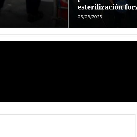
esterilización fo
para bajar la po
05/08/2026