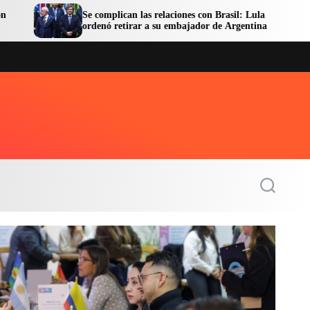
omplican las relaciones con Brasil: Lula
Facundo Moyan
nó retirar a su embajador de Argentina
en libertad
S
e
a
r
c
h