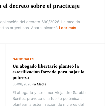
 el decreto sobre el practicaje
la aplicación del decreto 690/2026. La medida
uertos argentinos. Ahora, alcanzó
Leer más
NACIONALES
Un abogado libertario planteó la
esterilización forzada para bajar la
pobreza
05/08/2026
Fla Media
El abogado y streamer Alejandro Sarubbi
Benítez provocó una fuerte polémica al
plantear la esterilización de mujeres del