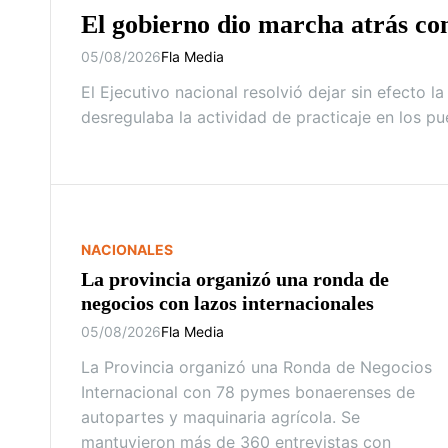
El gobierno dio marcha atrás con
05/08/2026
Fla Media
El Ejecutivo nacional resolvió dejar sin efecto 
desregulaba la actividad de practicaje en los p
NACIONALES
La provincia organizó una ronda de
negocios con lazos internacionales
05/08/2026
Fla Media
La Provincia organizó una Ronda de Negocios
Internacional con 78 pymes bonaerenses de
autopartes y maquinaria agrícola. Se
mantuvieron más de 360 entrevistas con