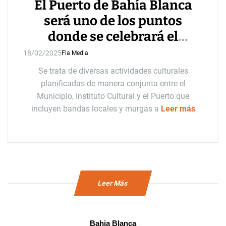
El Puerto de Bahía Blanca
será uno de los puntos
donde se celebrará el
carnaval en la ciudad
18/02/2025
Fla Media
Se trata de diversas actividades culturales
planificadas de manera conjunta entre el
Municipio, Instituto Cultural y el Puerto que
incluyen bandas locales y murgas a
Leer más
Leer Más
Bahia Blanca