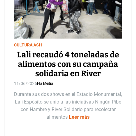
CULTURA ASH
Lali recaudó 4 toneladas de
alimentos con su campaña
solidaria en River
11/06/2026
Fla Media
Durante sus dos shows en el Estadio Monumental,
Lali Espósito se unió a las iniciativas Ningún Pibe
con Hambre y River Solidario para recolectar
alimentos
Leer más