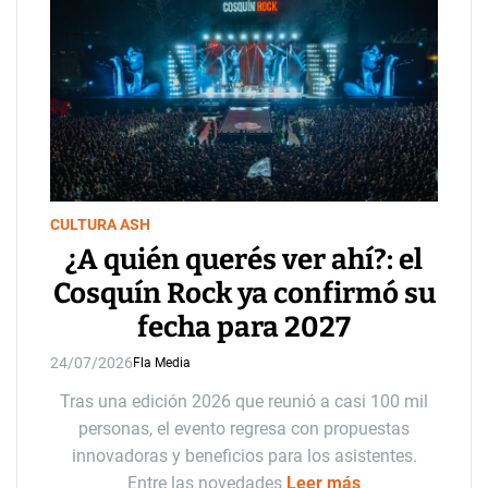
CULTURA ASH
¿A quién querés ver ahí?: el
Cosquín Rock ya confirmó su
fecha para 2027
24/07/2026
Fla Media
Tras una edición 2026 que reunió a casi 100 mil
personas, el evento regresa con propuestas
innovadoras y beneficios para los asistentes.
Entre las novedades
Leer más