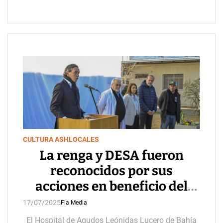
CULTURA ASH
LOCALES
La renga y DESA fueron
reconocidos por sus
acciones en beneficio del
hospital municipal
17/07/2025
Fla Media
El Hospital de Agudos Leónidas Lucero de Bahía