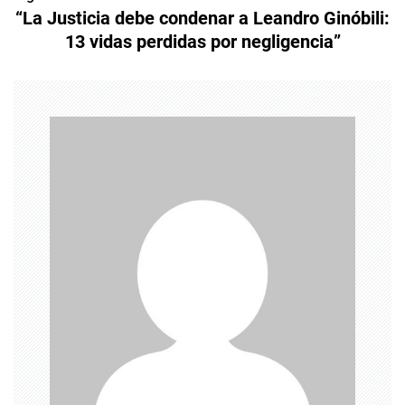
e
“La Justicia debe condenar a Leandro Ginóbili:
13 vidas perdidas por negligencia”
g
a
c
i
ó
n
d
e
e
n
t