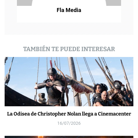
r
Fla Media
a
d
a
TAMBIÉN TE PUEDE INTERESAR
s
La Odisea de Christopher Nolan llega a Cinemacenter
16/07/2026