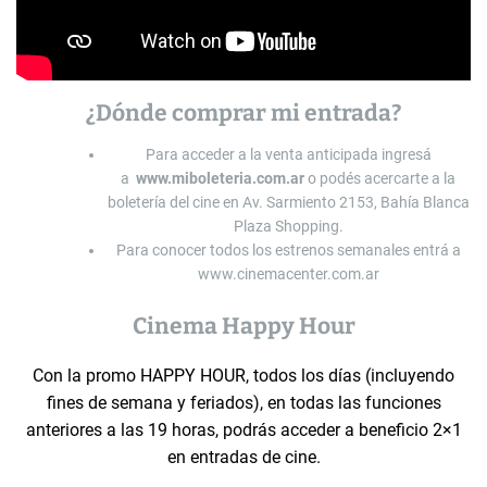
¿Dónde comprar mi entrada?
Para acceder a la venta anticipada ingresá
a
www.miboleteria.com.ar
o podés acercarte a la
boletería del cine en Av. Sarmiento 2153, Bahía Blanca
Plaza Shopping.
Para conocer todos los estrenos semanales entrá a
www.cinemacenter.com.ar
Cinema Happy Hour
Con la promo HAPPY HOUR, todos los días (incluyendo
fines de semana y feriados), en todas las funciones
anteriores a las 19 horas, podrás acceder a beneficio 2×1
en entradas de cine.