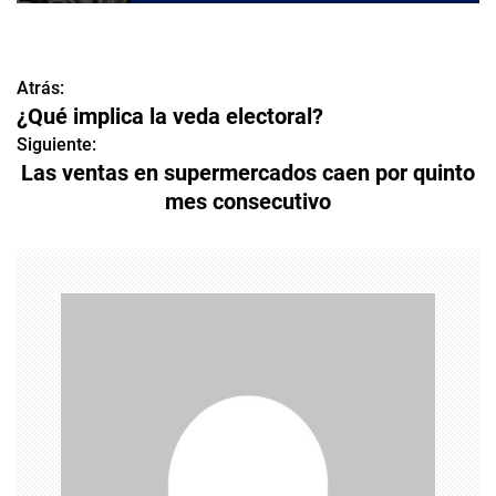
Atrás:
N
¿Qué implica la veda electoral?
a
Siguiente:
Las ventas en supermercados caen por quinto
v
mes consecutivo
e
g
a
c
i
ó
n