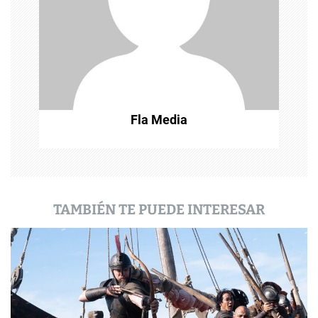
d
e
e
n
t
Fla Media
r
a
d
TAMBIÉN TE PUEDE INTERESAR
a
s