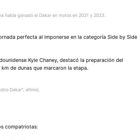
n ya había ganado el Dakar en motos en 2021 y 2023.
ornada perfecta al imponerse en la categoría Side by Side
dounidense Kyle Chaney, destacó la preparación del
60 km de dunas que marcaron la etapa.
otro Dakar”, afirmó.
os compatriotas: