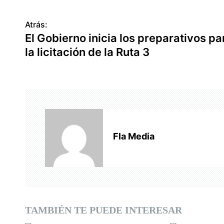
Atrás:
N
El Gobierno inicia los preparativos pa
a
la licitación de la Ruta 3
v
e
g
a
Fla Media
c
i
ó
n
TAMBIÉN TE PUEDE INTERESAR
d