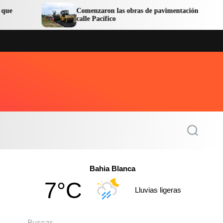
Comenzaron las obras de pavimentación de la
M
calle Pacífico
n
S
e
a
r
c
Bahia Blanca
h
7°C
Lluvias ligeras
Buscar