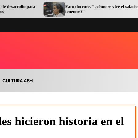
ra
Paro docente: “¿cómo se vive el salario que
tenemos?”
CULTURA ASH
s hicieron historia en el