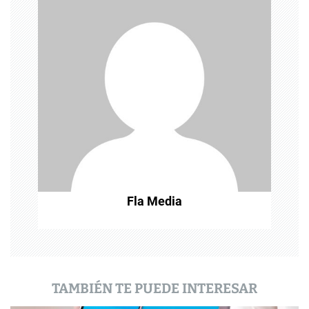
ó
n
d
e
e
n
t
Fla Media
r
a
d
a
TAMBIÉN TE PUEDE INTERESAR