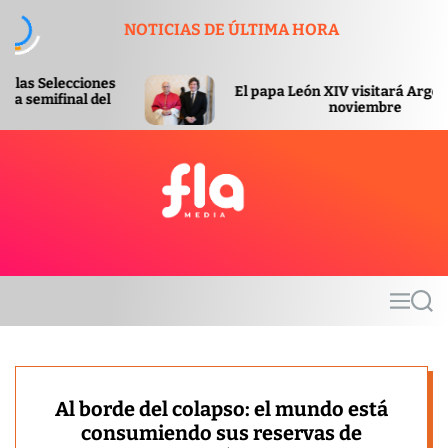
S
NOTICIAS DE ÚLTIMA HORA
k
i
p
El papa León XIV visitará Argentina en
t
noviembre
o
c
o
n
t
F
e
l
n
a
t
m
M
S
e
e
e
d
n
a
u
r
i
c
a
h
Al borde del colapso: el mundo está
consumiendo sus reservas de