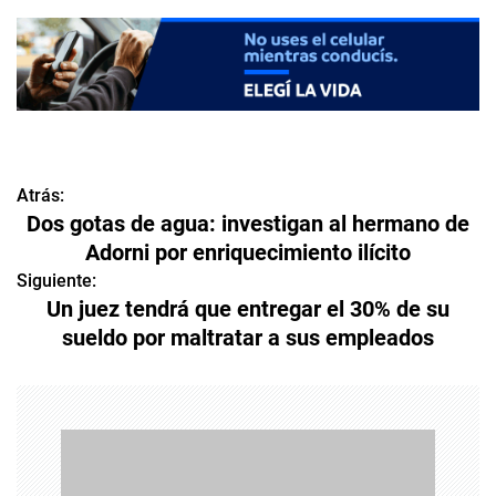
Atrás:
N
Dos gotas de agua: investigan al hermano de
a
Adorni por enriquecimiento ilícito
v
Siguiente:
Un juez tendrá que entregar el 30% de su
e
sueldo por maltratar a sus empleados
g
a
c
i