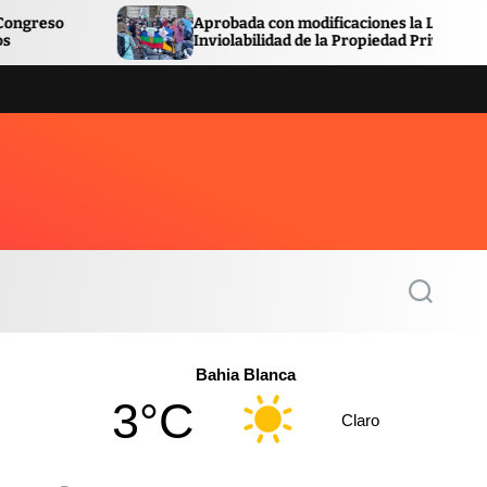
Aprobada con modificaciones la Ley de
Avan
Inviolabilidad de la Propiedad Privada
Pamp
S
e
a
r
c
Bahia Blanca
h
3°C
Claro