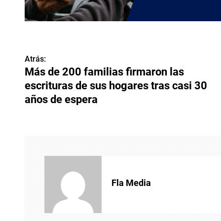
Atrás:
N
Más de 200 familias firmaron las
a
escrituras de sus hogares tras casi 30
v
años de espera
e
g
a
c
Fla Media
i
ó