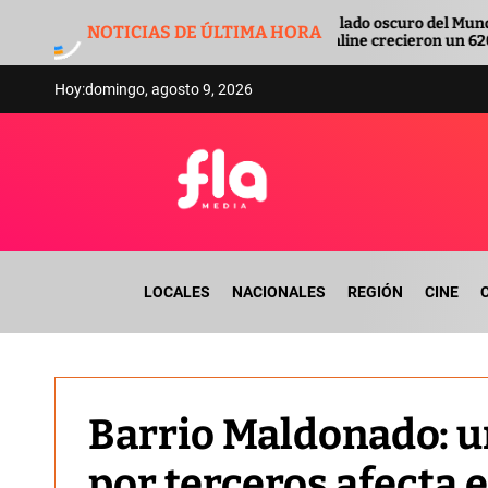
S
El lado oscuro del Mundial: las apuestas
NOTICIAS DE ÚLTIMA HORA
k
online crecieron un 6200%
i
p
Hoy:
domingo, agosto 9, 2026
t
o
c
o
n
F
t
l
e
a
n
LOCALES
NACIONALES
REGIÓN
CINE
m
t
e
d
i
a
Barrio Maldonado: u
por terceros afecta 