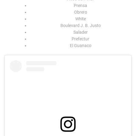
Prensa
Obrero
White
Boulevard J. B. Justo
Salader
Prefectur
El Guanaco