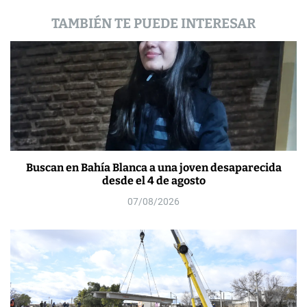
a
TAMBIÉN TE PUEDE INTERESAR
s
Buscan en Bahía Blanca a una joven desaparecida
desde el 4 de agosto
07/08/2026