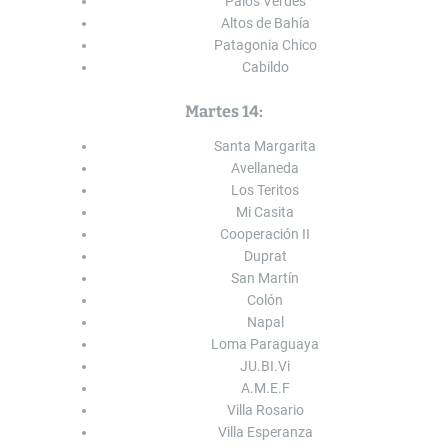
Palos Verdes
Altos de Bahía
Patagonia Chico
Cabildo
Martes 14:
Santa Margarita
Avellaneda
Los Teritos
Mi Casita
Cooperación II
Duprat
San Martín
Colón
Napal
Loma Paraguaya
JU.BI.Vi
A.M.E.F
Villa Rosario
Villa Esperanza