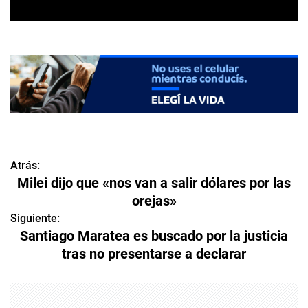
Atrás:
N
Milei dijo que «nos van a salir dólares por las
a
orejas»
v
Siguiente:
Santiago Maratea es buscado por la justicia
e
tras no presentarse a declarar
g
a