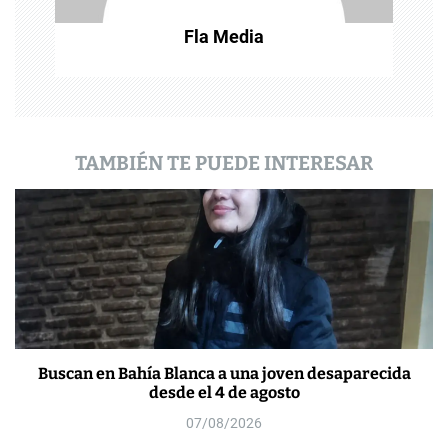
t
Fla Media
r
a
d
TAMBIÉN TE PUEDE INTERESAR
a
s
Buscan en Bahía Blanca a una joven desaparecida
desde el 4 de agosto
07/08/2026