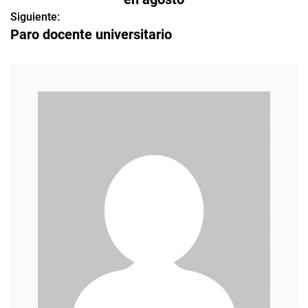
v
Siguiente:
Paro docente universitario
e
g
a
c
i
ó
n
d
e
e
n