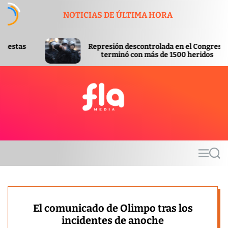
S
NOTICIAS DE ÚLTIMA HORA
k
i
p
Represión descontrolada en el Congreso
Aprobad
t
terminó con más de 1500 heridos
Inviola
o
c
o
n
t
F
e
l
n
a
t
m
M
S
e
e
e
d
n
a
u
r
i
c
a
h
El comunicado de Olimpo tras los
incidentes de anoche