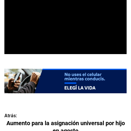
Atrás:
N
Aumento para la asignación universal por hijo
a
en agosto