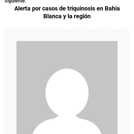
v
Siguiente:
Alerta por casos de triquinosis en Bahía
e
Blanca y la región
g
a
c
i
ó
n
d
e
e
n