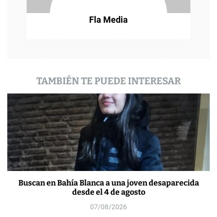
t
Fla Media
r
a
d
a
TAMBIÉN TE PUEDE INTERESAR
s
Buscan en Bahía Blanca a una joven desaparecida
desde el 4 de agosto
07/08/2026