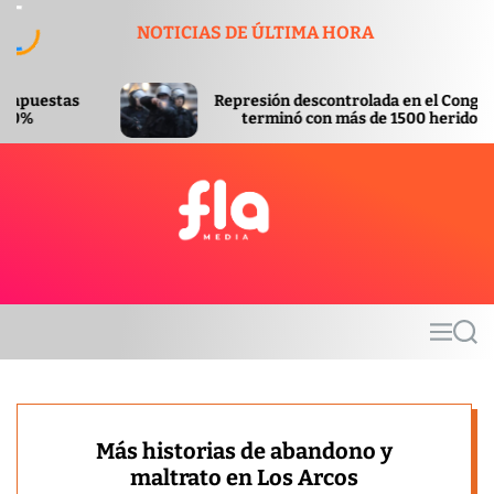
S
NOTICIAS DE ÚLTIMA HORA
k
i
p
Represión descontrolada en el Congreso
A
t
terminó con más de 1500 heridos
I
o
c
o
n
t
F
e
l
n
a
t
m
M
S
e
e
e
d
n
a
u
r
i
c
a
h
Más historias de abandono y
maltrato en Los Arcos