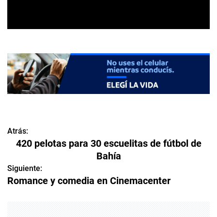
Atrás:
N
420 pelotas para 30 escuelitas de fútbol de
a
Bahía
v
Siguiente:
Romance y comedia en Cinemacenter
e
g