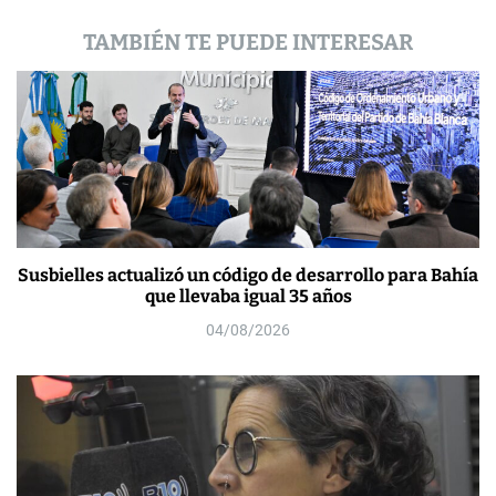
d
TAMBIÉN TE PUEDE INTERESAR
a
s
Susbielles actualizó un código de desarrollo para Bahía
que llevaba igual 35 años
04/08/2026