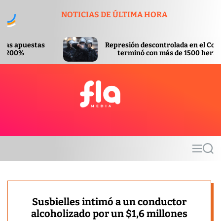
S
NOTICIAS DE ÚLTIMA HORA
k
i
p
Represión descontrolada en el Congreso
t
terminó con más de 1500 heridos
o
c
o
n
t
F
e
l
n
a
t
m
M
S
e
e
e
d
n
a
u
r
i
c
a
h
Susbielles intimó a un conductor
alcoholizado por un $1,6 millones