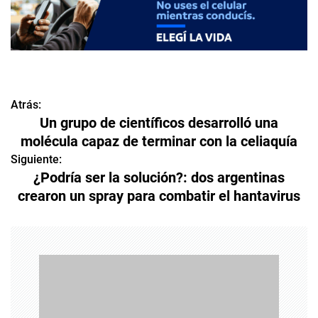
Atrás:
N
Un grupo de científicos desarrolló una
a
molécula capaz de terminar con la celiaquía
v
Siguiente:
¿Podría ser la solución?: dos argentinas
e
crearon un spray para combatir el hantavirus
g
a
c
i