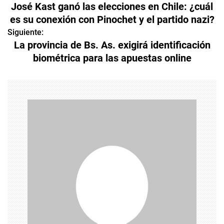
José Kast ganó las elecciones en Chile: ¿cuál
a
es su conexión con Pinochet y el partido nazi?
v
Siguiente:
La provincia de Bs. As. exigirá identificación
e
biométrica para las apuestas online
g
a
c
i
ó
n
d
e