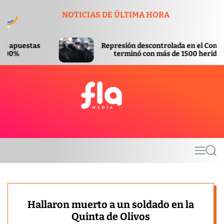
S
NOTICIAS DE ÚLTIMA HORA
k
i
p
Represión descontrolada en el Congreso
t
terminó con más de 1500 heridos
o
c
o
n
t
F
e
l
n
a
t
m
M
S
e
e
e
d
n
a
u
r
i
c
a
h
Hallaron muerto a un soldado en la
Quinta de Olivos