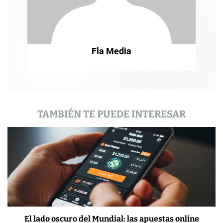
e
n
t
Fla Media
r
a
d
a
TAMBIÉN TE PUEDE INTERESAR
s
El lado oscuro del Mundial: las apuestas online