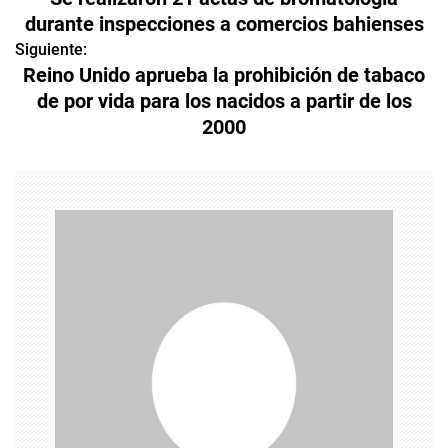
a
durante inspecciones a comercios bahienses
v
Siguiente:
Reino Unido aprueba la prohibición de tabaco
e
de por vida para los nacidos a partir de los
2000
g
a
c
i
ó
n
d
e
e