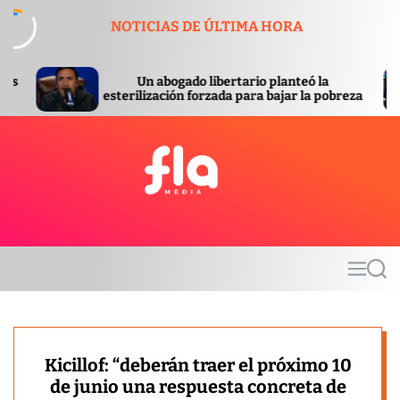
S
NOTICIAS DE ÚLTIMA HORA
k
i
p
Un abogado libertario planteó la
Se complican 
t
ilización forzada para bajar la pobreza
ordenó retira
o
c
o
n
t
F
e
l
n
a
t
m
M
S
e
e
e
d
n
a
u
r
i
c
a
h
Kicillof: “deberán traer el próximo 10
de junio una respuesta concreta de