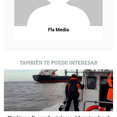
n
t
r
Fla Media
a
d
a
TAMBIÉN TE PUEDE INTERESAR
s