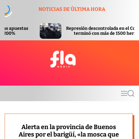
S
NOTICIAS DE ÚLTIMA HORA
k
i
p
Represión descontrolada en el Congreso
t
terminó con más de 1500 heridos
o
c
o
n
t
F
e
l
n
a
t
m
M
S
e
e
e
d
n
a
u
r
i
c
a
h
Alerta en la provincia de Buenos
Aires por el barigüí, «la mosca que