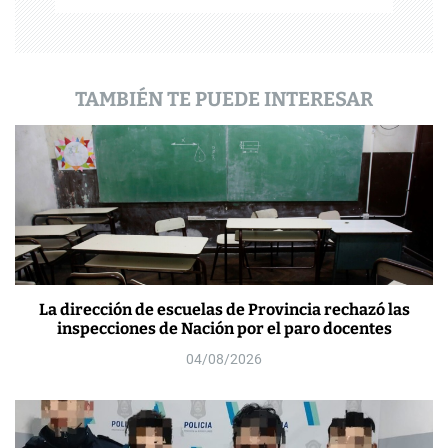
a
d
a
TAMBIÉN TE PUEDE INTERESAR
s
La dirección de escuelas de Provincia rechazó las
inspecciones de Nación por el paro docentes
04/08/2026