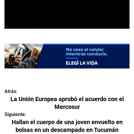
Atrás:
N
La Unión Europea aprobó el acuerdo con el
a
Mercosur
v
Siguiente:
Hallan el cuerpo de una joven envuelto en
e
bolsas en un descampado en Tucumán