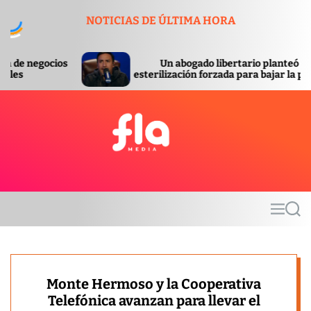
S
NOTICIAS DE ÚLTIMA HORA
k
i
p
Un abogado libertario planteó la
Se
t
esterilización forzada para bajar la pobreza
or
o
c
o
n
t
F
e
l
n
a
t
m
M
S
e
e
e
d
n
a
u
r
i
c
a
h
Monte Hermoso y la Cooperativa
Telefónica avanzan para llevar el