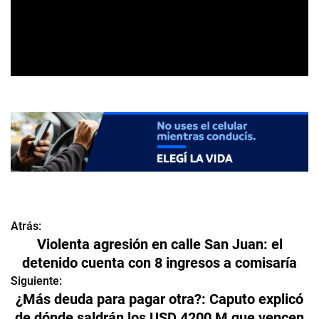
Atrás:
N
Violenta agresión en calle San Juan: el
a
detenido cuenta con 8 ingresos a comisaría
v
Siguiente:
¿Más deuda para pagar otra?: Caputo explicó
e
de dónde saldrán los USD 4200 M que vencen