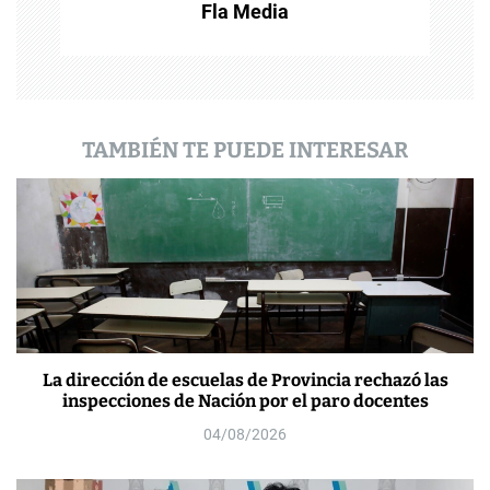
Fla Media
a
d
a
TAMBIÉN TE PUEDE INTERESAR
s
La dirección de escuelas de Provincia rechazó las
inspecciones de Nación por el paro docentes
04/08/2026