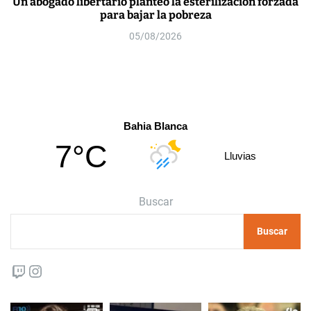
Un abogado libertario planteó la esterilización forzada
para bajar la pobreza
05/08/2026
Bahia Blanca
7°C
Lluvias
Buscar
Buscar
Twitch
Instagram