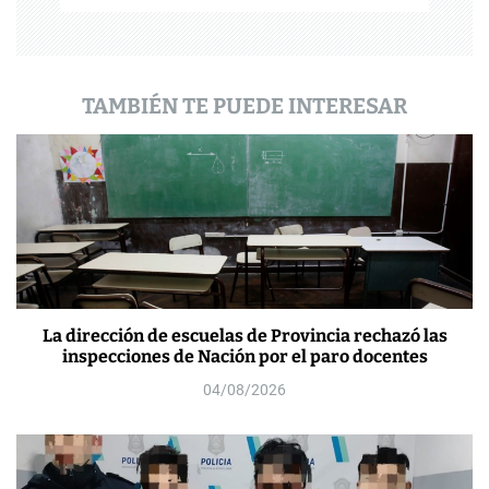
a
d
a
TAMBIÉN TE PUEDE INTERESAR
s
La dirección de escuelas de Provincia rechazó las
inspecciones de Nación por el paro docentes
04/08/2026