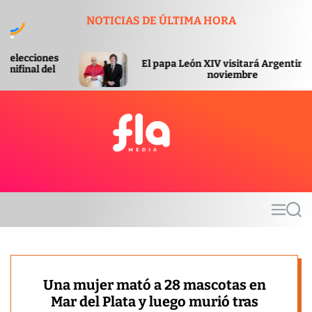
S
NOTICIAS DE ÚLTIMA HORA
k
i
p
El papa León XIV visitará Argentina en
El 
t
noviembre
o
c
o
n
t
F
e
l
n
a
t
m
M
S
e
e
e
d
n
a
u
r
i
c
a
h
Una mujer mató a 28 mascotas en
Mar del Plata y luego murió tras