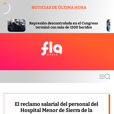
S
NOTICIAS DE ÚLTIMA HORA
k
i
p
trolada en el Congreso
Aprobada con modificacio
t
más de 1500 heridos
Inviolabilidad de la Prop
o
c
o
n
t
F
e
l
n
a
t
m
M
S
e
e
e
d
n
a
u
r
i
c
a
h
El reclamo salarial del personal del
Hospital Menor de Sierra de la