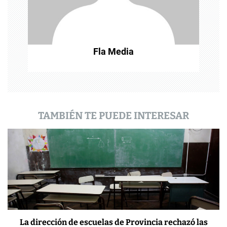
e
n
t
Fla Media
r
a
d
a
TAMBIÉN TE PUEDE INTERESAR
s
La dirección de escuelas de Provincia rechazó las