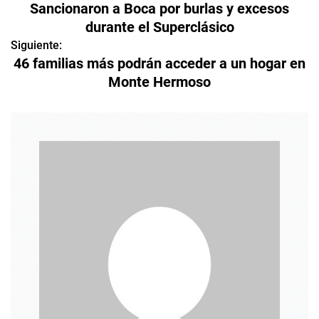
Sancionaron a Boca por burlas y excesos
a
durante el Superclásico
v
Siguiente:
46 familias más podrán acceder a un hogar en
e
Monte Hermoso
g
a
c
i
ó
n
d
e