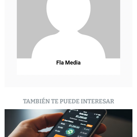
d
e
e
n
t
Fla Media
r
a
d
a
TAMBIÉN TE PUEDE INTERESAR
s