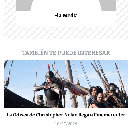
t
Fla Media
r
a
d
a
TAMBIÉN TE PUEDE INTERESAR
s
La Odisea de Christopher Nolan llega a Cinemacenter
16/07/2026