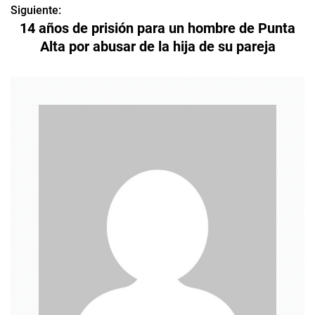
v
Siguiente:
14 años de prisión para un hombre de Punta
e
Alta por abusar de la hija de su pareja
g
a
c
i
ó
n
d
e
e
n