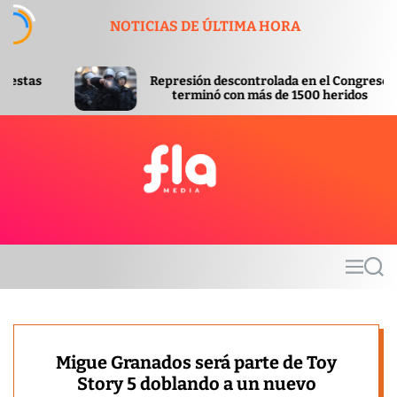
S
NOTICIAS DE ÚLTIMA HORA
k
i
p
Represión descontrolada en el Congreso
Apr
t
terminó con más de 1500 heridos
Inv
o
c
o
n
t
F
e
l
n
a
t
m
M
S
e
e
e
d
n
a
u
r
i
c
a
h
Migue Granados será parte de Toy
Story 5 doblando a un nuevo