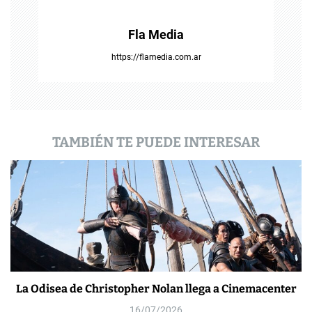
t
Fla Media
r
https://flamedia.com.ar
a
d
a
TAMBIÉN TE PUEDE INTERESAR
s
La Odisea de Christopher Nolan llega a Cinemacenter
16/07/2026