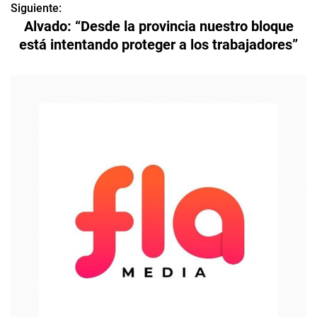
v
Siguiente:
Alvado: “Desde la provincia nuestro bloque
e
está intentando proteger a los trabajadores”
g
a
c
i
ó
n
d
e
e
n