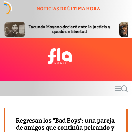
S
NOTICIAS DE ÚLTIMA HORA
k
i
p
oyano declaró ante la justicia y
Axel Kicillof eligi
t
quedó en libertad
su armador polí
o
c
o
n
t
F
e
l
n
a
t
m
M
S
e
e
e
d
n
a
u
r
i
c
a
h
Regresan los “Bad Boys”: una pareja
de amigos que continúa peleando y