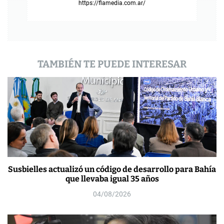
https://flamedia.com.ar/
a
d
a
TAMBIÉN TE PUEDE INTERESAR
s
Susbielles actualizó un código de desarrollo para Bahía
que llevaba igual 35 años
04/08/2026