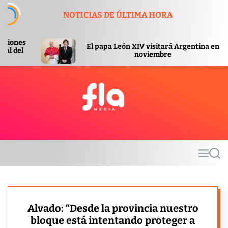
S
NOTICIAS DE ÚLTIMA HORA
k
i
p
El papa León XIV visitará Argentina en
El 
t
noviembre
o
c
o
n
t
F
e
l
n
a
t
m
M
S
e
e
e
d
n
a
u
r
i
c
a
h
Alvado: “Desde la provincia nuestro
bloque está intentando proteger a