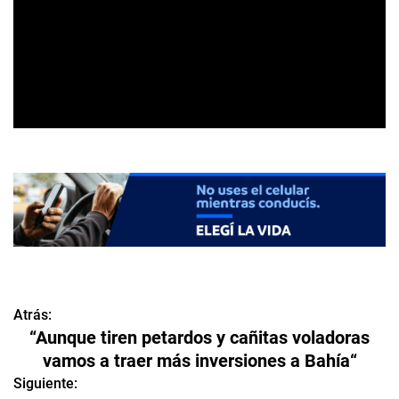
Atrás:
N
“Aunque tiren petardos y cañitas voladoras
a
vamos a traer más inversiones a Bahía“
v
Siguiente: