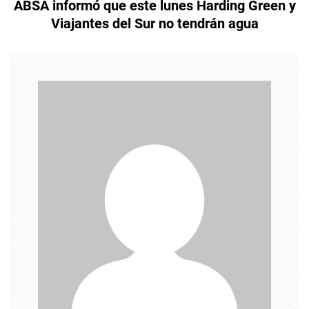
ABSA informó que este lunes Harding Green y
e
Viajantes del Sur no tendrán agua
g
a
c
i
ó
n
d
e
e
n
t