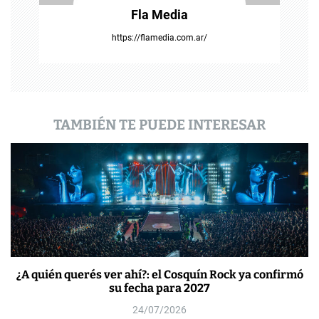
Fla Media
r
https://flamedia.com.ar/
a
d
a
TAMBIÉN TE PUEDE INTERESAR
s
¿A quién querés ver ahí?: el Cosquín Rock ya confirmó
su fecha para 2027
24/07/2026