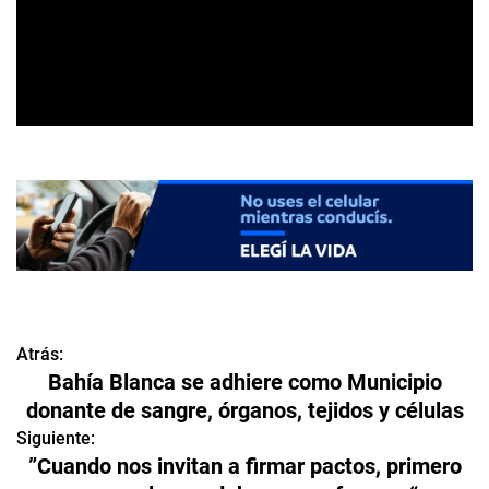
Atrás:
N
Bahía Blanca se adhiere como Municipio
a
donante de sangre, órganos, tejidos y células
v
Siguiente:
”Cuando nos invitan a firmar pactos, primero
e