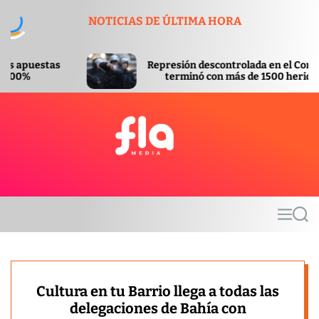
S
NOTICIAS DE ÚLTIMA HORA
k
i
p
Represión descontrolada en el Congreso
t
terminó con más de 1500 heridos
o
c
o
n
t
F
e
l
n
a
t
m
M
S
e
e
e
d
n
a
u
r
i
c
a
h
Cultura en tu Barrio llega a todas las
delegaciones de Bahía con