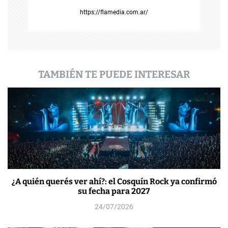
r
https://flamedia.com.ar/
a
d
a
TAMBIÉN TE PUEDE INTERESAR
s
¿A quién querés ver ahí?: el Cosquín Rock ya confirmó
su fecha para 2027
24/07/2026