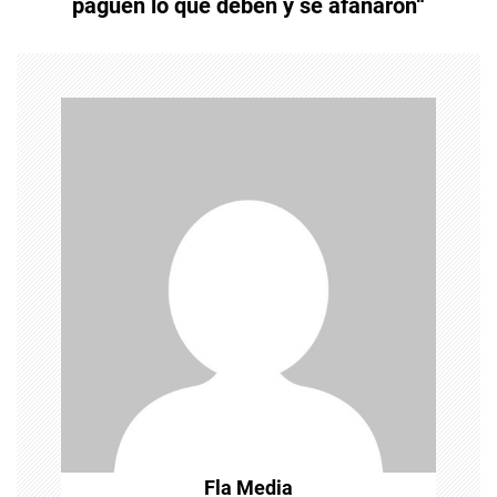
paguen lo que deben y se afanaron“
g
a
c
i
ó
n
d
e
e
n
t
Fla Media