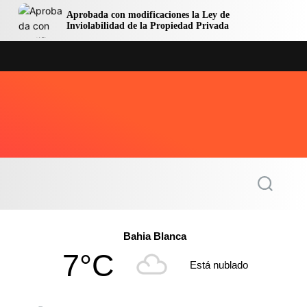
Aprobada con modificaciones la Ley de
Avanzan l
Inviolabilidad de la Propiedad Privada
Central s
S
e
a
r
c
Bahia Blanca
h
7°C
Está nublado