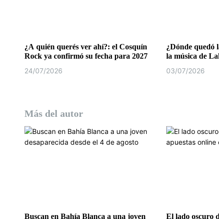
t
r
a
¿A quién querés ver ahí?: el Cosquín
¿Dónde quedó la
Rock ya confirmó su fecha para 2027
la música de La
d
24/07/2026
03/07/2026
a
s
Más del autor
Buscan en Bahía Blanca a una joven
El lado oscuro 