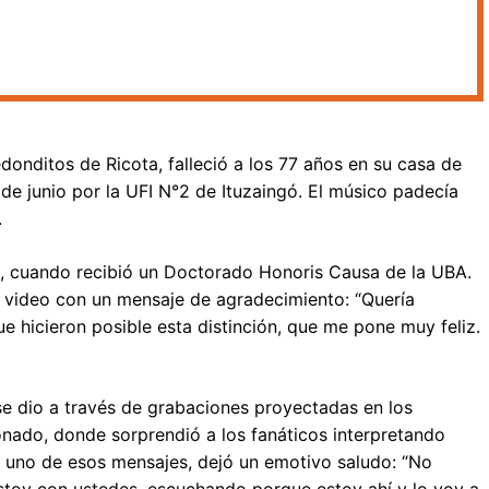
Redonditos de Ricota, falleció a los 77 años en su casa de
 de junio por la UFI N°2 de Ituzaingó. El músico padecía
.
o, cuando recibió un Doctorado Honoris Causa de la UBA.
 video con un mensaje de agradecimiento: “Quería
e hicieron posible esta distinción, que me pone muy feliz.
 se dio a través de grabaciones proyectadas en los
onado, donde sorprendió a los fanáticos interpretando
n uno de esos mensajes, dejó un emotivo saludo: “No
stoy con ustedes, escuchando porque estoy ahí y lo voy a