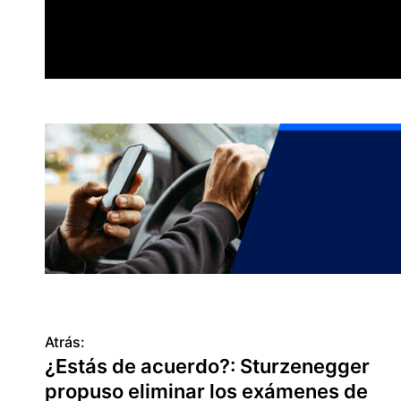
Atrás:
N
¿Estás de acuerdo?: Sturzenegger
a
propuso eliminar los exámenes de