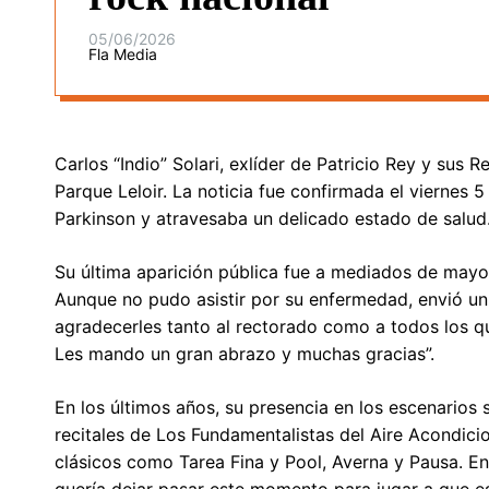
05/06/2026
Fla Media
Carlos “Indio” Solari, exlíder de Patricio Rey y sus 
Parque Leloir. La noticia fue confirmada el viernes 5
Parkinson y atravesaba un delicado estado de salud
Su última aparición pública fue a mediados de may
Aunque no pudo asistir por su enfermedad, envió un
agradecerles tanto al rectorado como a todos los qu
Les mando un gran abrazo y muchas gracias”.
En los últimos años, su presencia en los escenarios
recitales de Los Fundamentalistas del Aire Acondici
clásicos como Tarea Fina y Pool, Averna y Pausa. E
quería dejar pasar este momento para jugar a que e