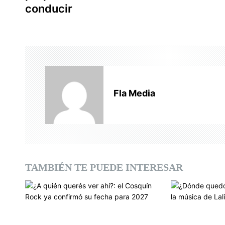
v
conducir
e
g
a
c
Fla Media
i
ó
n
d
TAMBIÉN TE PUEDE INTERESAR
e
e
n