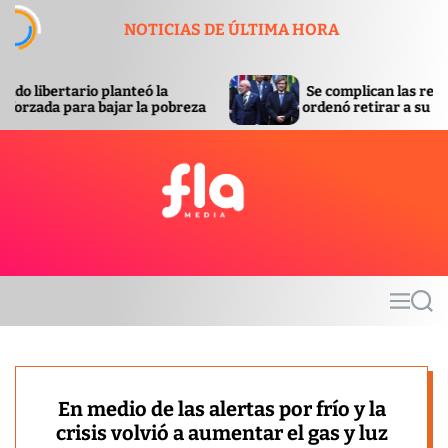
S
NOTICIAS DE ÚLTIMA HORA
k
i
p
 la
Se complican las relaciones con Brasil: Lula
t
a pobreza
ordenó retirar a su embajador de Argentina
o
c
o
n
t
F
e
l
n
a
t
m
M
S
e
e
e
d
n
a
u
r
i
c
a
h
En medio de las alertas por frío y la
crisis volvió a aumentar el gas y luz