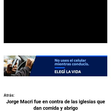
Atrás:
N
Jorge Macri fue en contra de las iglesias que
a
dan comida y abrigo