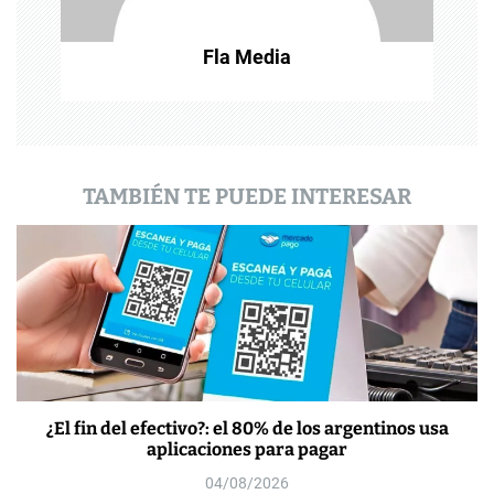
t
Fla Media
r
a
d
a
TAMBIÉN TE PUEDE INTERESAR
s
¿El fin del efectivo?: el 80% de los argentinos usa
aplicaciones para pagar
04/08/2026