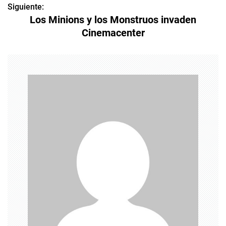
v
Siguiente:
Los Minions y los Monstruos invaden
e
Cinemacenter
g
a
c
i
ó
n
d
e
e
n