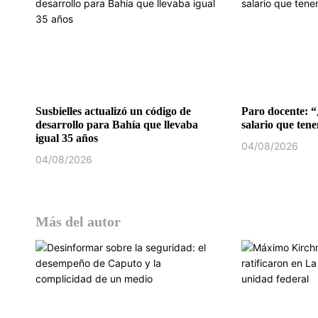
e
n
t
r
Susbielles actualizó un código de
Paro docente: “
desarrollo para Bahía que llevaba
salario que ten
a
igual 35 años
04/08/2026
d
04/08/2026
a
s
Más del autor