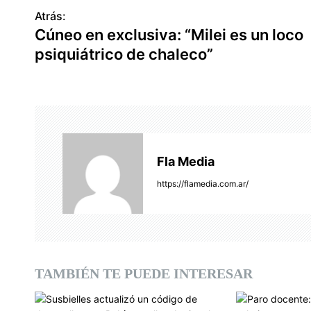
Atrás:
N
Cúneo en exclusiva: “Milei es un loco
a
psiquiátrico de chaleco”
v
e
g
a
Fla Media
c
https://flamedia.com.ar/
i
ó
n
TAMBIÉN TE PUEDE INTERESAR
d
e