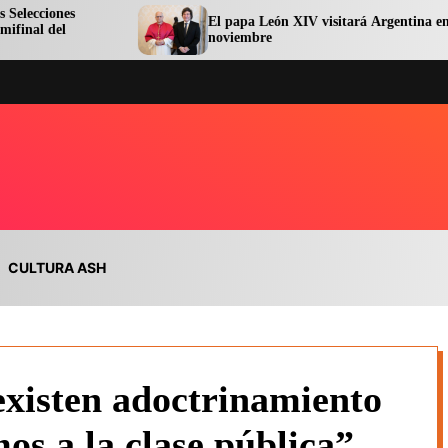
El papa León XIV visitará Argentina en
noviembre
CULTURA ASH
existen adoctrinamiento
mos a la clase pública”