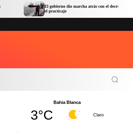
El gobierno dio marcha atrás con el decreto sobre
La
el practicaje
la
S
e
a
r
c
Bahia Blanca
h
3°C
Claro