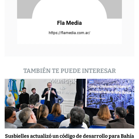
n
t
Fla Media
r
https://flamedia.com.ar/
a
d
a
TAMBIÉN TE PUEDE INTERESAR
s
Susbielles actualizó un código de desarrollo para Bahía