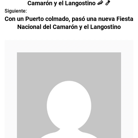
a
Camarón y el Langostino 🦐 🍤
v
Siguiente:
Con un Puerto colmado, pasó una nueva Fiesta
e
Nacional del Camarón y el Langostino
g
a
c
i
ó
n
d
e
e