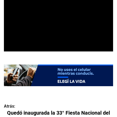
Atrás:
N
Quedó inaugurada la 33° Fiesta Nacional del