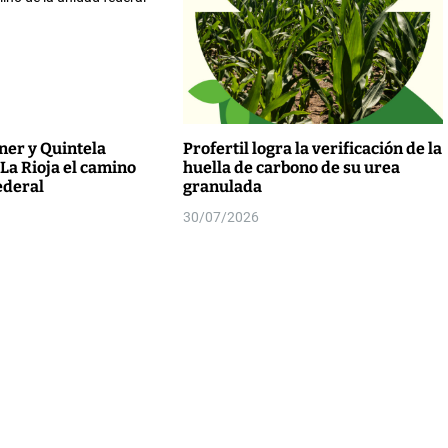
er y Quintela
Profertil logra la verificación de la
 La Rioja el camino
huella de carbono de su urea
ederal
granulada
30/07/2026