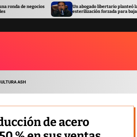
Un abogado libertario planteó la
esterilización forzada para bajar la pobreza
CULTURA ASH
ducción de acero
 50 % en sus ventas