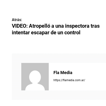
N
Atrás:
VIDEO: Atropelló a una inspectora tras
a
intentar escapar de un control
v
e
g
a
c
Fla Media
i
https://flamedia.com.ar/
ó
n