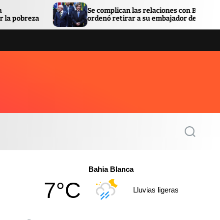
Se complican las relaciones con Brasil: Lula
Facu
ordenó retirar a su embajador de Argentina
que
S
e
a
r
c
Bahia Blanca
h
7°C
Lluvias ligeras