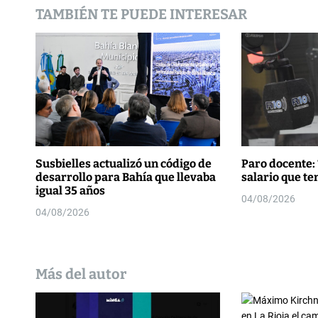
d
TAMBIÉN TE PUEDE INTERESAR
e
e
n
t
r
a
Susbielles actualizó un código de
Paro docente: 
desarrollo para Bahía que llevaba
salario que t
d
igual 35 años
04/08/2026
04/08/2026
a
s
Más del autor