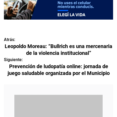
Atrás:
N
Leopoldo Moreau: “Bullrich es una mercenaria
a
de la violencia institucional”
v
Siguiente:
Prevención de ludopatía online: jornada de
e
juego saludable organizada por el Municipio
g
a
c
i