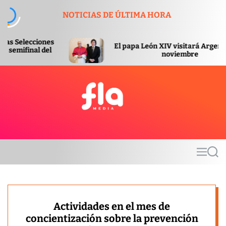
S
NOTICIAS DE ÚLTIMA HORA
k
i
p
El papa León XIV visitará Argentina en
t
noviembre
o
c
o
n
t
F
e
l
n
a
t
m
M
S
e
e
e
d
n
a
u
r
i
c
a
h
Actividades en el mes de
concientización sobre la prevención