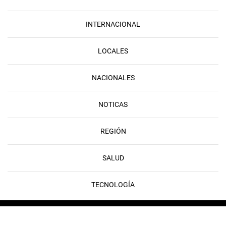
INTERNACIONAL
LOCALES
NACIONALES
NOTICAS
REGIÓN
SALUD
TECNOLOGÍA
Copyright © 2026 FLAMEDIA | Developed & Powered by
Rayo Digital
Copyright © 2026 FLAMEDIA | Developed & Powered by
Rayo Digital