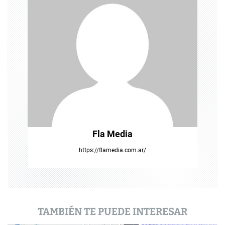
ó
n
d
e
e
n
t
Fla Media
r
https://flamedia.com.ar/
a
d
a
TAMBIÉN TE PUEDE INTERESAR
s