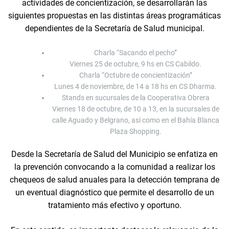
actividades de concientización, se desarrollarán las
siguientes propuestas en las distintas áreas programáticas
dependientes de la Secretaría de Salud municipal.
Charla “Sacando el pecho”
Viernes 25 de octubre, 9 hs en CS Cabildo.
Charla “Octubre de concientización”
Lunes 4 de noviembre, de 14 a 18 hs en CS Dharma.
Stands en sucursales de la Cooperativa Obrera
Viernes 18 de octubre, de 10 a 13, en la sucursales de
calle Aguado y Belgrano, así como en el Bahía Blanca
Plaza Shopping.
Desde la Secretaría de Salud del Municipio se enfatiza en
la prevención convocando a la comunidad a realizar los
chequeos de salud anuales para la detección temprana de
un eventual diagnóstico que permite el desarrollo de un
tratamiento más efectivo y oportuno.