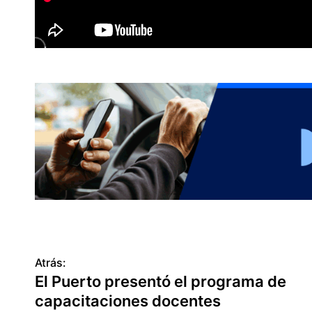
N
Atrás:
El Puerto presentó el programa de
a
capacitaciones docentes
v