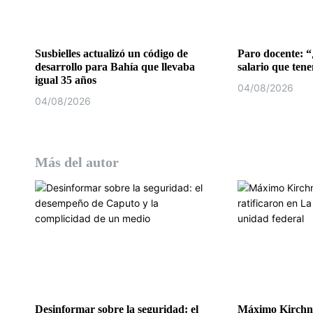
t
r
a
Susbielles actualizó un código de
Paro docente: “
desarrollo para Bahía que llevaba
salario que ten
d
igual 35 años
04/08/2026
04/08/2026
a
s
Más del autor
Desinformar sobre la seguridad: el
Máximo Kirchne