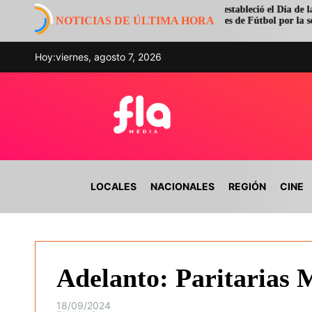
S
La AFA estableció el Día de las Selecciones
 maltraten
NOTICIAS DE ÚLTIMA HORA
Nacionales de Fútbol por la semifinal del
k
e conducir
Mundial
i
p
Hoy:
viernes, agosto 7, 2026
t
o
c
o
n
F
t
l
e
a
n
LOCALES
NACIONALES
REGIÓN
CINE
m
t
e
d
i
a
Adelanto: Paritarias 
18/09/2024