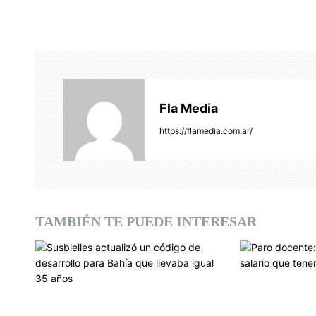
e
g
a
c
Fla Media
i
https://flamedia.com.ar/
ó
n
d
TAMBIÉN TE PUEDE INTERESAR
e
e
n