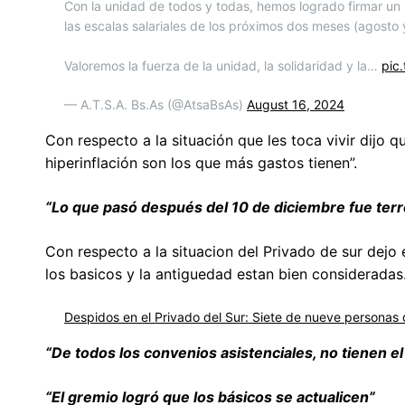
Con la unidad de todos y todas, hemos logrado firmar u
las escalas salariales de los próximos dos meses (agosto 
Valoremos la fuerza de la unidad, la solidaridad y la…
pic
— A.T.S.A. Bs.As (@AtsaBsAs)
August 16, 2024
Con respecto a la situación que les toca vivir dijo 
hiperinflación son los que más gastos tienen”.
“Lo que pasó después del 10 de diciembre fue terro
Con respecto a la situacion del Privado de sur dejo
los basicos y la antiguedad estan bien consideradas
Despidos en el Privado del Sur: Siete de nueve personas 
“De todos los convenios asistenciales, no tienen e
“El gremio logró que los básicos se actualicen”