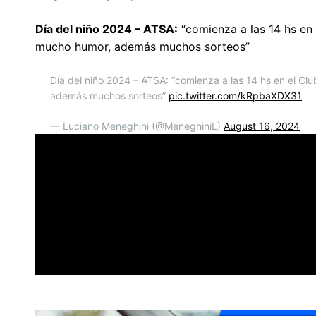
Día del niño 2024 – ATSA:
“comienza a las 14 hs en 
mucho humor, además muchos sorteos”
Día del niño 2024 – ATSA: “comienza a las 14 hs en el Clu
además muchos sorteos”
pic.twitter.com/kRpbaXDX31
— Luciano Meneghini (@MeneghiniL)
August 16, 2024