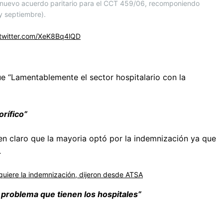
n nuevo acuerdo paritario para el CCT 459/06, recomponiendo
y septiembre).
.twitter.com/XeK8Bq4lQD
que “Lamentablemente el sector hospitalario con la
rífico”
 en claro que la mayoria optó por la indemnización ya que
.
quiere la indemnización, dijeron desde ATSA
l problema que tienen los hospitales”