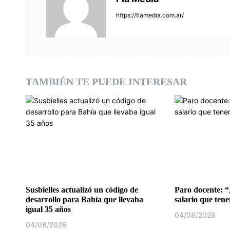
c
https://flamedia.com.ar/
i
ó
n
TAMBIÉN TE PUEDE INTERESAR
d
e
e
n
t
r
Susbielles actualizó un código de
Paro docente: “
desarrollo para Bahía que llevaba
salario que ten
a
igual 35 años
04/08/2026
d
04/08/2026