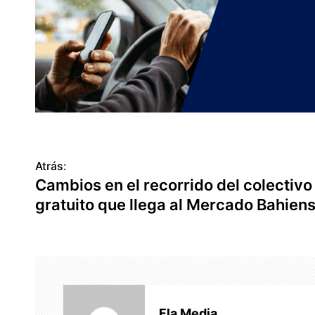
Atrás:
N
Cambios en el recorrido del colectivo
a
gratuito que llega al Mercado Bahien
v
e
g
a
Fla Media