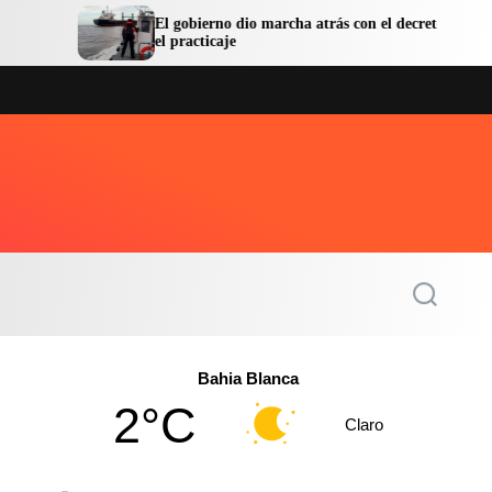
El gobierno dio marcha atrás con el decreto sobre
La
el practicaje
la
S
e
a
r
c
Bahia Blanca
h
2°C
Claro