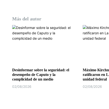
a
s
Más del autor
Desinformar sobre la seguridad: el
Máximo Kirchne
desempeño de Caputo y la
ratificaron en L
complicidad de un medio
unidad federal
02/08/2026
02/08/2026