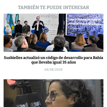
s
TAMBIÉN TE PUEDE INTERESAR
Susbielles actualizó un código de desarrollo para Bahía
que llevaba igual 35 años
04/08/2026