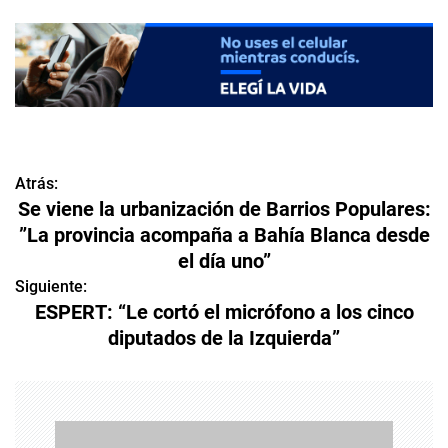
Atrás:
N
Se viene la urbanización de Barrios Populares:
a
”La provincia acompaña a Bahía Blanca desde
el día uno”
v
Siguiente:
e
ESPERT: “Le cortó el micrófono a los cinco
diputados de la Izquierda”
g
a
c