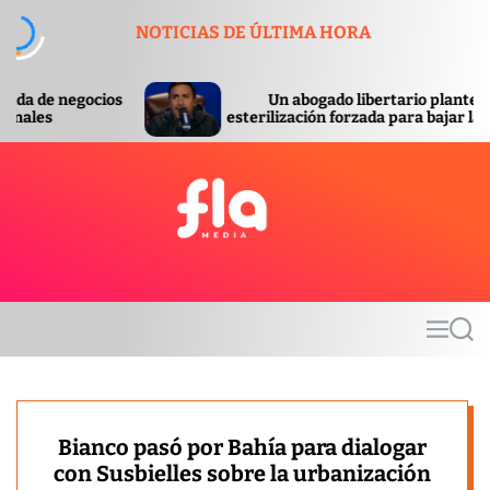
S
NOTICIAS DE ÚLTIMA HORA
k
i
p
Un abogado libertario planteó la
t
esterilización forzada para bajar la pobreza
o
c
o
n
t
F
e
l
n
a
t
m
M
S
e
e
e
d
n
a
u
r
i
c
a
h
Bianco pasó por Bahía para dialogar
con Susbielles sobre la urbanización