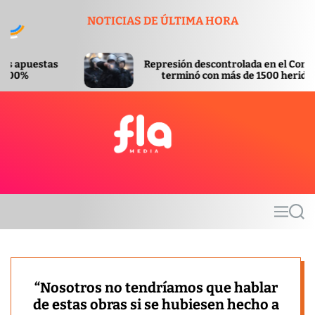
S
NOTICIAS DE ÚLTIMA HORA
k
i
p
Represión descontrolada en el Congreso
t
terminó con más de 1500 heridos
o
c
o
n
t
F
e
l
n
a
t
m
M
S
e
e
e
d
n
a
u
r
i
c
a
h
“Nosotros no tendríamos que hablar
de estas obras si se hubiesen hecho a