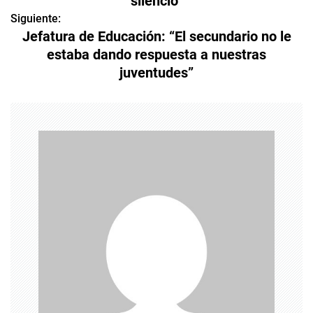
silencio”
v
Siguiente:
e
Jefatura de Educación: “El secundario no le
estaba dando respuesta a nuestras
g
juventudes”
a
c
i
ó
n
d
e
e
n