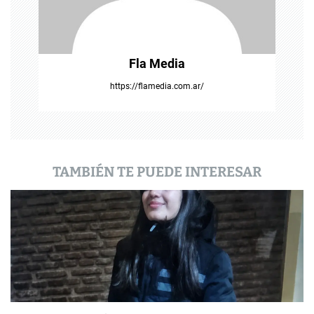
t
r
a
Fla Media
d
https://flamedia.com.ar/
a
s
TAMBIÉN TE PUEDE INTERESAR