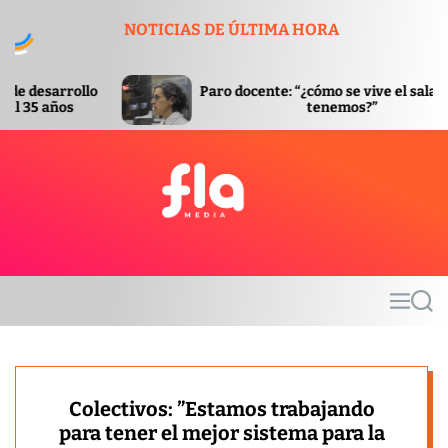
S
NOTICIAS DE ÚLTIMA HORA
k
i
p
Paro docente: “¿cómo se vive el salario que
t
tenemos?”
o
c
o
n
t
F
e
l
n
a
t
m
M
S
e
e
e
d
n
a
u
r
i
c
a
h
Colectivos: ”Estamos trabajando
para tener el mejor sistema para la