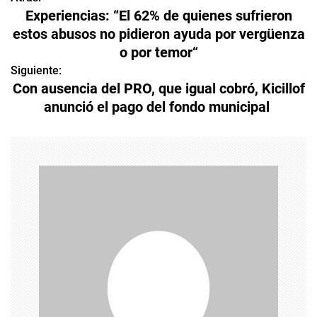
N
Experiencias: “El 62% de quienes sufrieron
a
estos abusos no pidieron ayuda por vergüenza
o por temor“
v
Siguiente:
e
Con ausencia del PRO, que igual cobró, Kicillof
anunció el pago del fondo municipal
g
a
c
i
ó
n
d
e