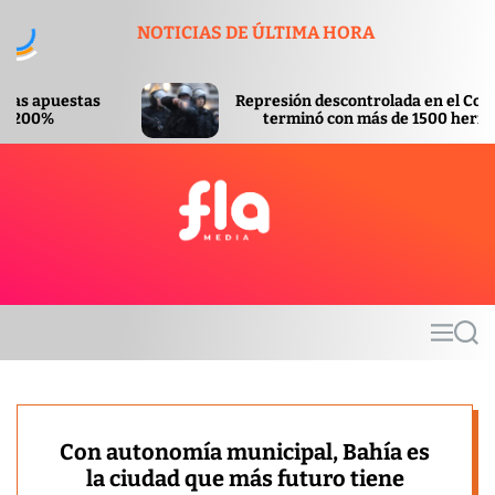
S
NOTICIAS DE ÚLTIMA HORA
k
i
p
Represión descontrolada en el Congreso
t
terminó con más de 1500 heridos
o
c
o
n
t
F
e
l
n
a
t
m
M
S
e
e
e
d
n
a
u
r
i
c
a
h
Con autonomía municipal, Bahía es
la ciudad que más futuro tiene