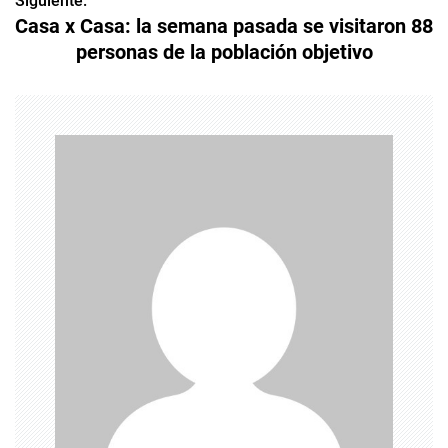
v
Siguiente:
Casa x Casa: la semana pasada se visitaron 88
e
personas de la población objetivo
g
a
c
i
ó
n
d
e
e
n