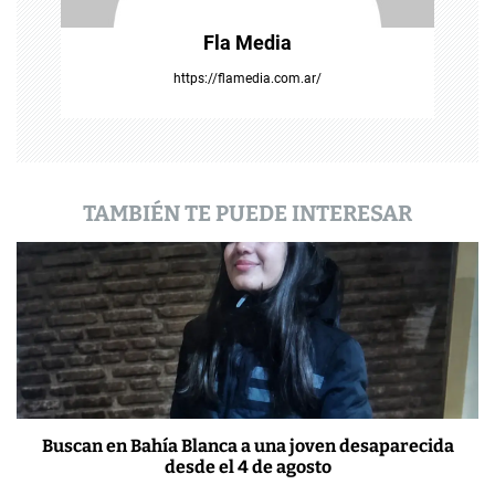
t
Fla Media
r
https://flamedia.com.ar/
a
d
a
TAMBIÉN TE PUEDE INTERESAR
s
Buscan en Bahía Blanca a una joven desaparecida
desde el 4 de agosto