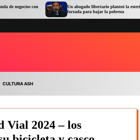
 con
Un abogado libertario planteó la esterilización
forzada para bajar la pobreza
CULTURA ASH
 Vial 2024 – los
u bicicleta y casco