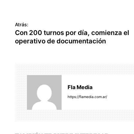
Atrás:
N
Con 200 turnos por día, comienza el
a
operativo de documentación
v
e
g
a
Fla Media
c
https://flamedia.com.ar/
i
ó
n