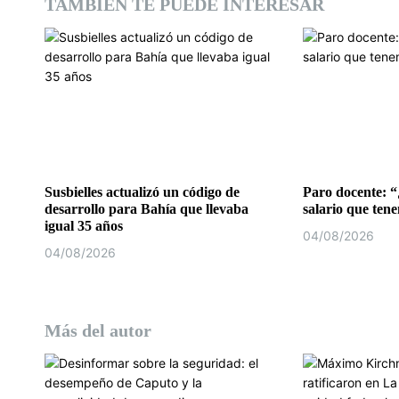
TAMBIÉN TE PUEDE INTERESAR
d
e
e
n
t
r
Susbielles actualizó un código de
Paro docente: “
desarrollo para Bahía que llevaba
salario que ten
a
igual 35 años
04/08/2026
d
04/08/2026
a
s
Más del autor