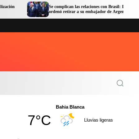
Se complican las relaciones con Brasil: Lula
ordenó retirar a su embajador de Argentina
S
e
a
r
c
Bahia Blanca
h
7°C
Lluvias ligeras