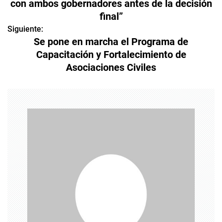
con ambos gobernadores antes de la decisión
final”
v
Siguiente:
e
Se pone en marcha el Programa de
Capacitación y Fortalecimiento de
g
Asociaciones Civiles
a
c
i
ó
n
d
e
e