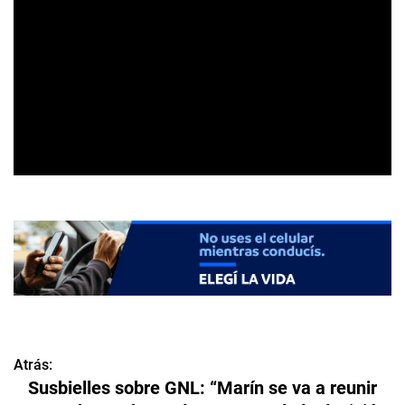
Atrás:
N
Susbielles sobre GNL: “Marín se va a reunir
a