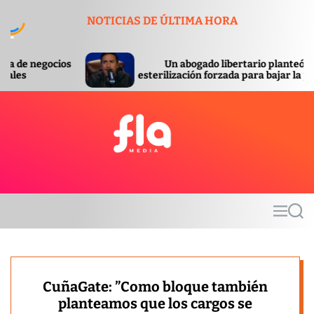
S
NOTICIAS DE ÚLTIMA HORA
k
i
p
Un abogado libertario planteó la
t
esterilización forzada para bajar la pobreza
o
c
o
n
t
F
e
l
n
a
t
m
M
S
e
e
e
d
n
a
u
r
i
c
a
h
CuñaGate: ”Como bloque también
planteamos que los cargos se