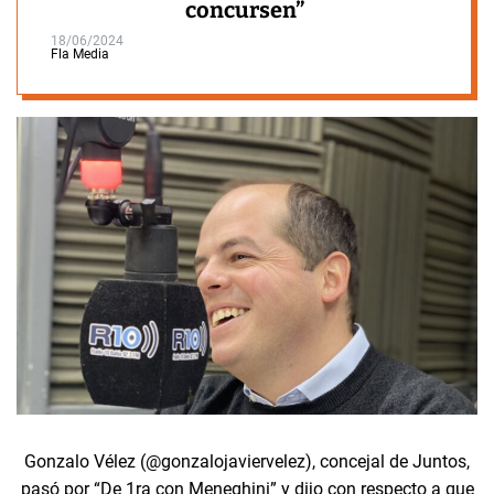
concursen”
18/06/2024
Fla Media
Gonzalo Vélez (@gonzalojaviervelez), concejal de Juntos,
pasó por “De 1ra con Meneghini” y dijo con respecto a que