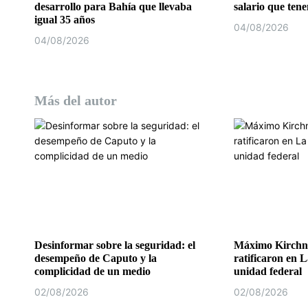
desarrollo para Bahía que llevaba
salario que ten
d
igual 35 años
04/08/2026
04/08/2026
a
s
Más del autor
Desinformar sobre la seguridad: el
Máximo Kirchne
desempeño de Caputo y la
ratificaron en L
complicidad de un medio
unidad federal
02/08/2026
02/08/2026