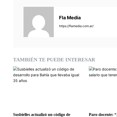
a
c
Fla Media
i
https://flamedia.com.ar/
ó
n
d
TAMBIÉN TE PUEDE INTERESAR
e
e
n
t
r
a
Susbielles actualizó un código de
Paro docente: “