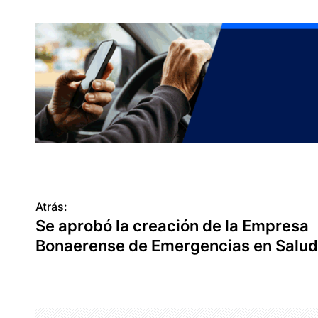
N
Atrás:
Se aprobó la creación de la Empresa
a
Bonaerense de Emergencias en Salud
v
e
g