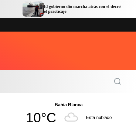
El gobierno dio marcha atrás con el decreto sobre
el practicaje
S
e
a
r
c
Bahia Blanca
h
10°C
Está nublado