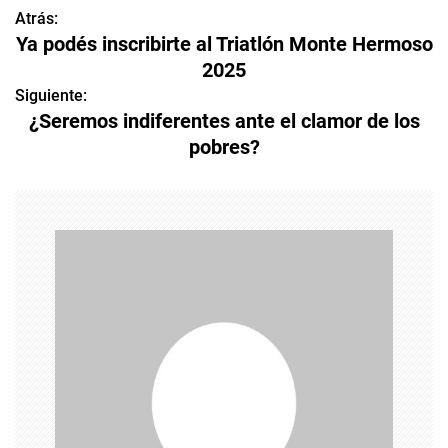
Atrás:
N
Ya podés inscribirte al Triatlón Monte Hermoso
a
2025
v
Siguiente:
¿Seremos indiferentes ante el clamor de los
e
pobres?
g
a
c
i
ó
n
d
e