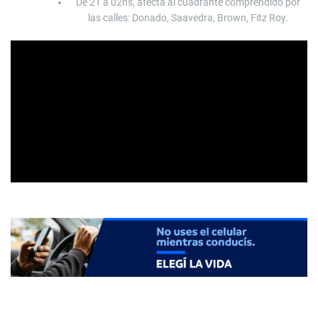
De 21 a 02hs, afecta al cuadrante comprendido por
las calles: Donado, Saavedra, Brown, Fitz Roy.