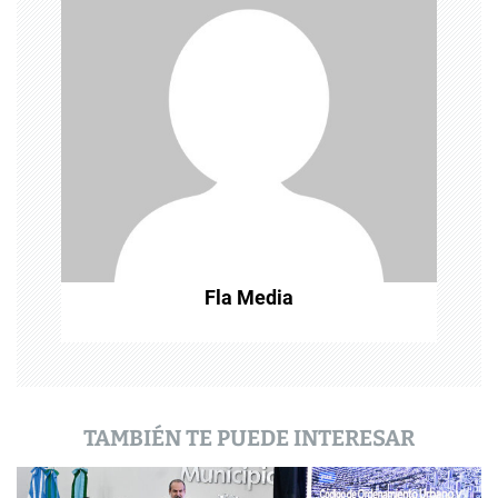
ó
n
d
e
e
n
t
Fla Media
r
a
d
a
TAMBIÉN TE PUEDE INTERESAR
s