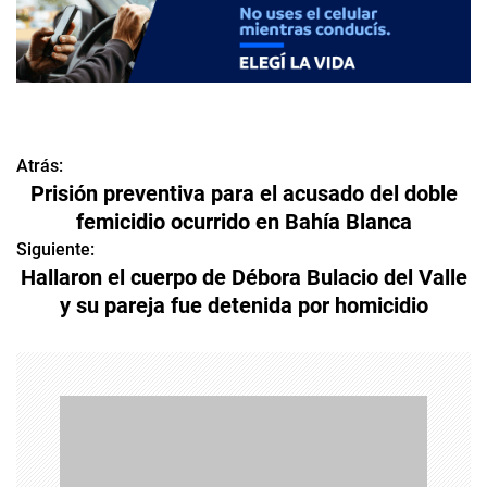
Atrás:
N
Prisión preventiva para el acusado del doble
a
femicidio ocurrido en Bahía Blanca
v
Siguiente:
Hallaron el cuerpo de Débora Bulacio del Valle
e
y su pareja fue detenida por homicidio
g
a
c
i