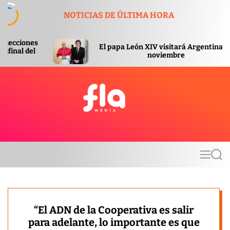
S
NOTICIAS DE ÚLTIMA HORA
k
i
p
El papa León XIV visitará Argentina en
El gobi
t
noviembre
o
c
o
n
t
F
e
l
n
a
t
m
M
S
e
e
e
d
n
a
u
r
i
c
a
h
“El ADN de la Cooperativa es salir
para adelante, lo importante es que