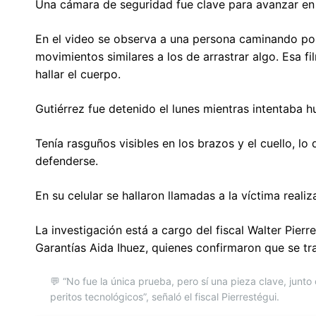
Una cámara de seguridad fue clave para avanzar en 
En el video se observa a una persona caminando por 
movimientos similares a los de arrastrar algo. Esa f
hallar el cuerpo.
Gutiérrez fue detenido el lunes mientras intentaba h
Tenía rasguños visibles en los brazos y el cuello, lo
defenderse.
En su celular se hallaron llamadas a la víctima rea
La investigación está a cargo del fiscal Walter Pier
Garantías Aida Ihuez, quienes confirmaron que se tr
💬 “No fue la única prueba, pero sí una pieza clave, junto
peritos tecnológicos”, señaló el fiscal Pierrestégui.