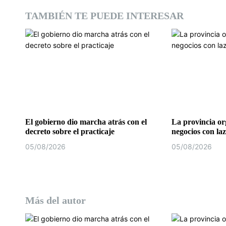
d
TAMBIÉN TE PUEDE INTERESAR
e
e
n
t
r
a
El gobierno dio marcha atrás con el
La provincia o
decreto sobre el practicaje
negocios con laz
d
05/08/2026
05/08/2026
a
s
Más del autor