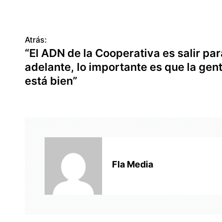
Atrás:
N
“El ADN de la Cooperativa es salir par
a
adelante, lo importante es que la gen
v
está bien”
e
g
a
c
Fla Media
i
ó
n