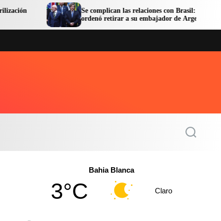
Se complican las relaciones con Brasil: Lula
ordenó retirar a su embajador de Argentina
S
e
a
r
c
Bahia Blanca
h
3°C
Claro