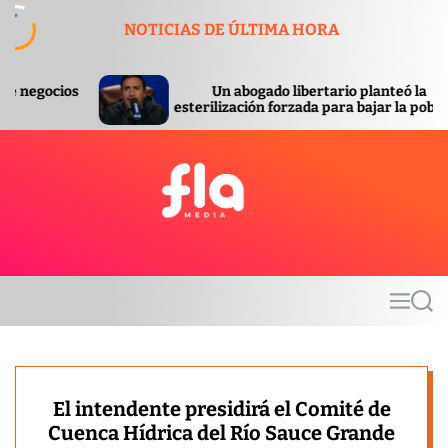
S
NOTICIAS DE ÚLTIMA HORA
k
i
p
Un abogado libertario planteó la
Se c
t
esterilización forzada para bajar la pobreza
orde
o
c
o
n
t
F
e
l
n
a
t
m
M
S
e
e
e
d
n
a
u
r
i
c
a
h
El intendente presidirá el Comité de
Cuenca Hídrica del Río Sauce Grande