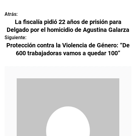
Atrás:
N
La fiscalía pidió 22 años de prisión para
a
Delgado por el homicidio de Agustina Galarza
v
Siguiente:
Protección contra la Violencia de Género: “De
e
600 trabajadoras vamos a quedar 100”
g
a
c
i
ó
n
d