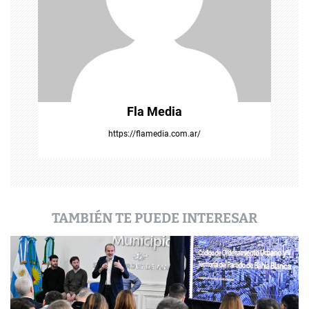
e
e
n
t
Fla Media
r
https://flamedia.com.ar/
a
d
a
TAMBIÉN TE PUEDE INTERESAR
s