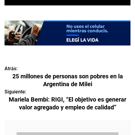
Atrás:
N
25 millones de personas son pobres en la
a
Argentina de Milei
v
Siguiente:
Mariela Bembi: RIGI, “El objetivo es generar
e
valor agregado y empleo de calidad”
g
a