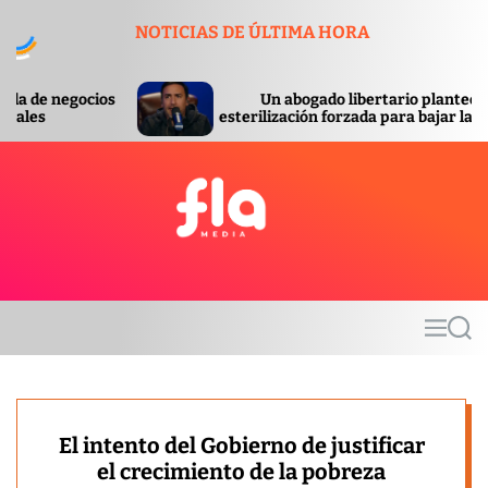
S
NOTICIAS DE ÚLTIMA HORA
k
i
p
Un abogado libertario planteó la
t
esterilización forzada para bajar la pobreza
o
c
o
n
t
F
e
l
n
a
t
m
M
S
e
e
e
d
n
a
u
r
i
c
a
h
El intento del Gobierno de justificar
el crecimiento de la pobreza