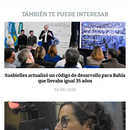
a
TAMBIÉN TE PUEDE INTERESAR
s
Susbielles actualizó un código de desarrollo para Bahía
que llevaba igual 35 años
04/08/2026