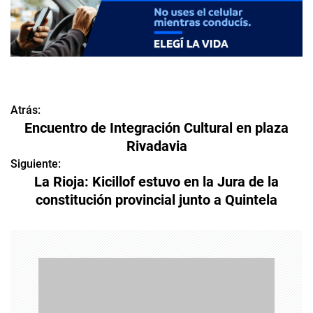
Atrás:
N
Encuentro de Integración Cultural en plaza
a
Rivadavia
v
Siguiente:
La Rioja: Kicillof estuvo en la Jura de la
e
constitución provincial junto a Quintela
g
a
c
i