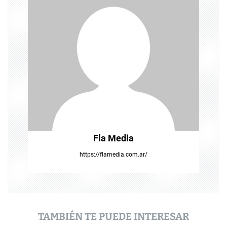
ó
n
d
e
e
n
t
Fla Media
r
https://flamedia.com.ar/
a
d
a
TAMBIÉN TE PUEDE INTERESAR
s