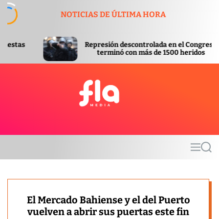
S
NOTICIAS DE ÚLTIMA HORA
k
i
p
Represión descontrolada en el Congreso
Apro
t
terminó con más de 1500 heridos
Invi
o
c
o
n
t
F
e
l
n
a
t
m
M
S
e
e
e
d
n
a
u
r
i
c
a
h
El Mercado Bahiense y el del Puerto
vuelven a abrir sus puertas este fin