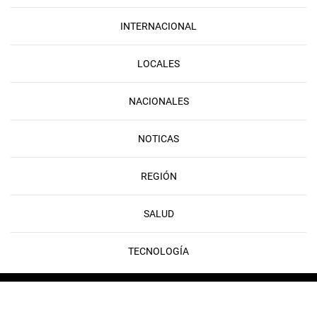
INTERNACIONAL
LOCALES
NACIONALES
NOTICAS
REGIÓN
SALUD
TECNOLOGÍA
Copyright © 2026 FLAMEDIA | Developed & Powered by
Rayo Digital
Copyright © 2026 FLAMEDIA | Developed & Powered by
Rayo Digital