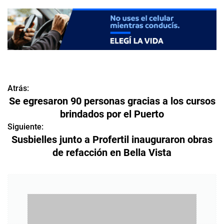
Atrás:
N
Se egresaron 90 personas gracias a los cursos
a
brindados por el Puerto
v
Siguiente:
Susbielles junto a Profertil inauguraron obras
e
de refacción en Bella Vista
g
a
c