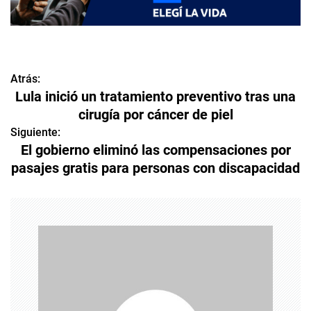
Atrás:
N
Lula inició un tratamiento preventivo tras una
a
cirugía por cáncer de piel
v
Siguiente:
El gobierno eliminó las compensaciones por
e
pasajes gratis para personas con discapacidad
g
a
c
i
ó