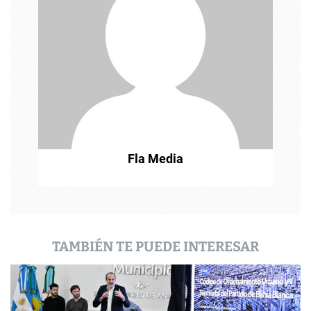
n
d
e
e
n
t
Fla Media
r
a
d
a
TAMBIÉN TE PUEDE INTERESAR
s