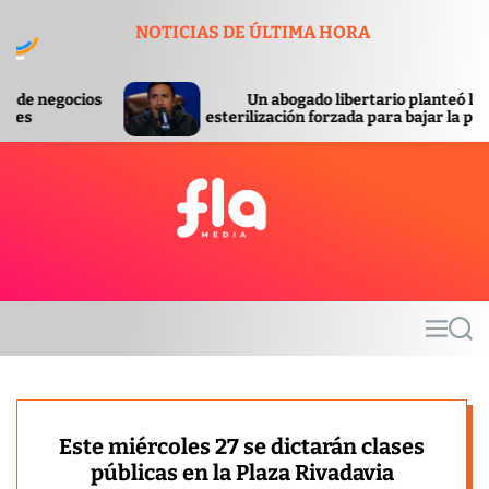
S
NOTICIAS DE ÚLTIMA HORA
k
i
p
Un abogado libertario planteó la
S
t
esterilización forzada para bajar la pobreza
or
o
c
o
n
t
F
e
l
n
a
t
m
M
S
e
e
e
d
n
a
u
r
i
c
a
h
Este miércoles 27 se dictarán clases
públicas en la Plaza Rivadavia