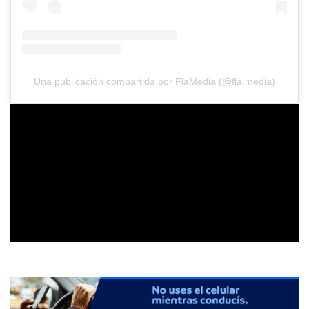
Una publicación compartida por FlaMedia (@fla.media)