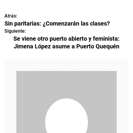
Atrás:
N
Sin paritarias: ¿Comenzarán las clases?
a
Siguiente:
Se viene otro puerto abierto y feminista:
v
Jimena López asume a Puerto Quequén
e
g
a
c
i
ó
n
d