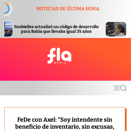
S
NOTICIAS DE ÚLTIMA HORA
k
i
p
actualizó un código de desarrollo
Paro docente: “¿cóm
t
hía que llevaba igual 35 años
te
o
c
o
n
t
F
e
l
n
a
t
m
M
S
e
e
e
d
n
a
u
r
i
c
a
h
FeDe con Axel: “Soy intendente sin
beneficio de inventario, sin excusas,