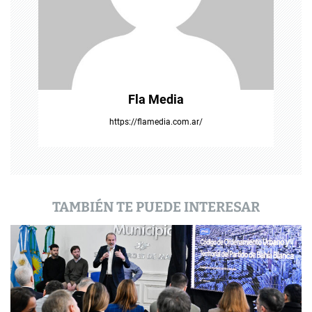
e
e
n
t
Fla Media
r
https://flamedia.com.ar/
a
d
a
TAMBIÉN TE PUEDE INTERESAR
s