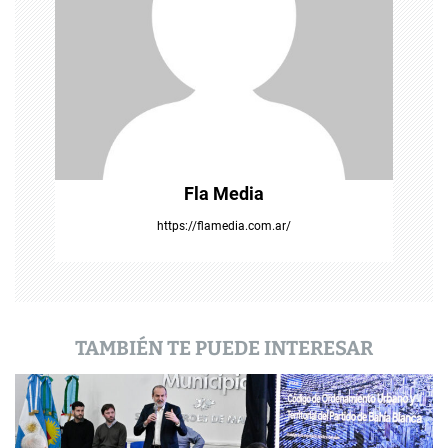
e
e
n
t
r
Fla Media
a
https://flamedia.com.ar/
d
a
s
TAMBIÉN TE PUEDE INTERESAR