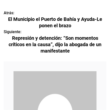
Atrás:
N
El Municipio el Puerto de Bahía y Ayuda-Le
a
ponen el brazo
v
Siguiente:
Represión y detención: “Son momentos
e
críticos en la causa”, dijo la abogada de un
manifestante
g
a
c
i
ó
n
d